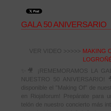
GALA 50 ANIVERSARIO
VER VIDEO >>>>>
MAKING 
LOGROÑÉ
✨🎥 ¡REMEMORAMOS LA GA
NUESTRO 50 ANIVERSARIO! 🎥✨
disponible el "Making Of" de 
en Riojaforum! Prepárate para u
telón de nuestro concierto más in