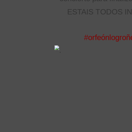
ESTAIS TODOS I
#orfeónlogroñ