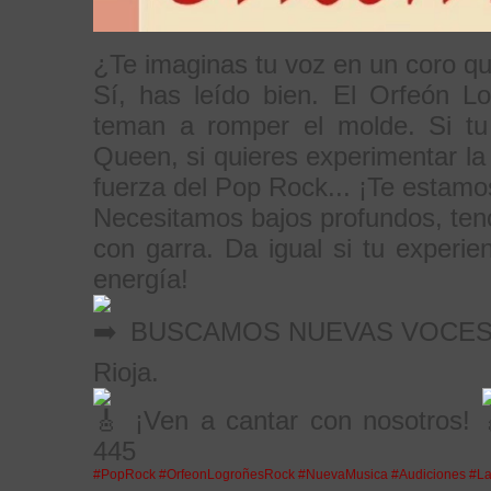
¿Te imaginas tu voz en un coro 
Sí, has leído bien. El Orfeón 
teman a romper el molde. Si tu
Queen, si quieres experimentar la
fuerza del Pop Rock... ¡Te estam
Necesitamos bajos profundos, teno
con garra. Da igual si tu experi
energía!
BUSCAMOS NUEVAS VOCES para
Rioja.
¡Ven a cantar con nosotros!
445
#PopRock
#OrfeonLogroñesRock
#NuevaMusica
#Audiciones
#La