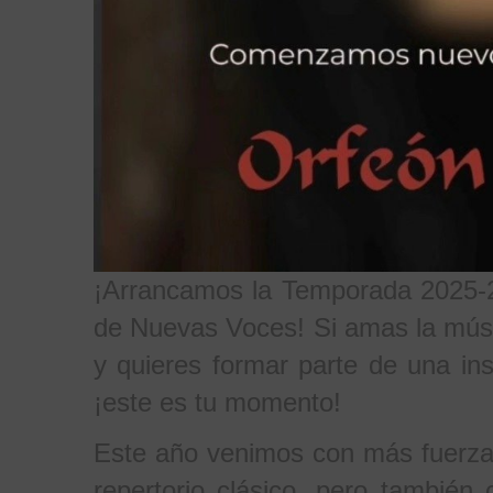
¡Arrancamos la Temporada 2025-2
de Nuevas Voces! Si amas la músi
y quieres formar parte de una inst
¡este es tu momento!
Este año venimos con más fuerza
repertorio clásico, pero también