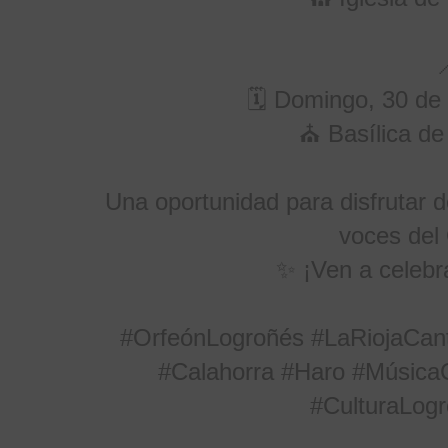
🗓 Domingo, 30 de
⛪ Basílica de
Una oportunidad para disfrutar d
voces del
✨ ¡Ven a celebr
#OrfeónLogroñés
#LaRiojaCan
#Calahorra
#Haro
#MúsicaC
#CulturaLog