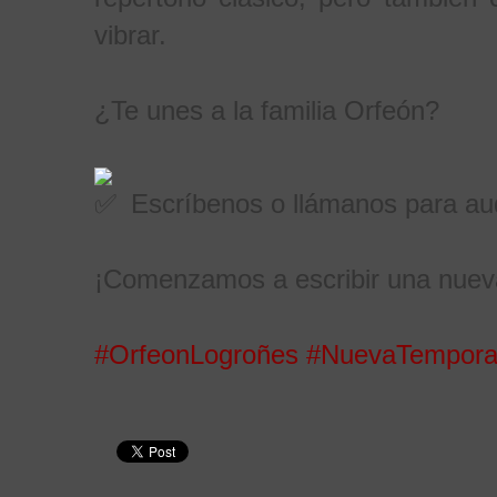
vibrar.
¿Te unes a la familia Orfeón?
Escríbenos o llámanos para au
¡Comenzamos a escribir una nueva 
#OrfeonLogroñes
#NuevaTempor