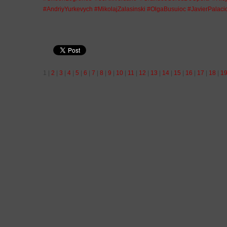
#AndriyYurkevych
#MikolajZalasinski
#OlgaBusuioc
#JavierPalaci
1
|
2
|
3
|
4
|
5
|
6
|
7
|
8
|
9
|
10
|
11
|
12
|
13
|
14
|
15
|
16
|
17
|
18
|
1