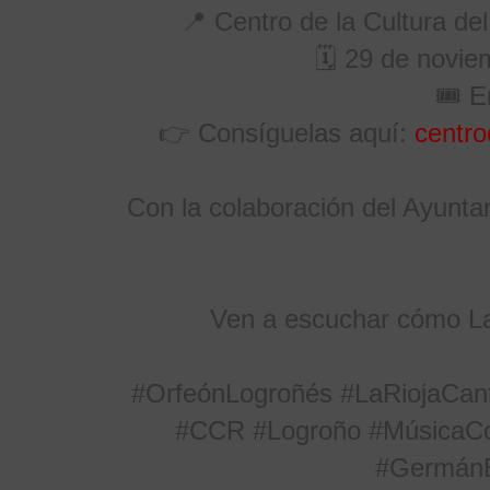
📍 Centro de la Cultura de
🗓 29 de novie
🎟️ 
👉 Consíguelas aquí:
centro
Con la colaboración del Ayunta
Ven a escuchar cómo La 
#OrfeónLogroñés
#LaRiojaCan
#CCR
#Logroño
#MúsicaCo
#GermánB