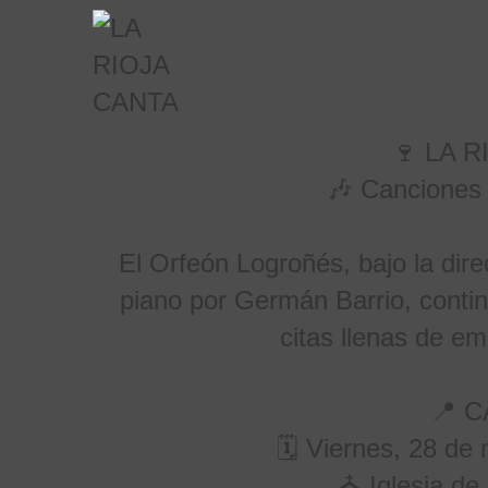
🍷 LA R
🎶 Canciones t
El Orfeón Logroñés, bajo la dir
piano por Germán Barrio, contin
citas llenas de em
📍 
🗓 Viernes, 28 de
⛪ Iglesia de