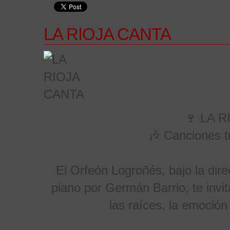
LA RIOJA CANTA
🍷 LA R
🎶 Canciones tr
El Orfeón Logroñés, bajo la dir
piano por Germán Barrio, te invit
las raíces, la emoción